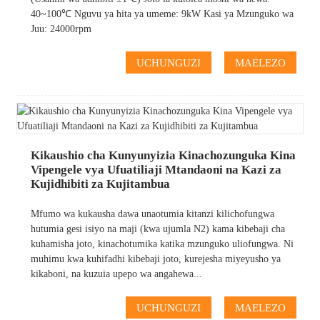
40~100℃ Nguvu ya hita ya umeme: 9kW Kasi ya Mzunguko wa
Juu: 24000rpm
UCHUNGUZI
MAELEZO
Kikaushio cha Kunyunyizia Kinachozunguka Kina
Vipengele vya Ufuatiliaji Mtandaoni na Kazi za
Kujidhibiti za Kujitambua
Mfumo wa kukausha dawa unaotumia kitanzi kilichofungwa
hutumia gesi isiyo na maji (kwa ujumla N2) kama kibebaji cha
kuhamisha joto, kinachotumika katika mzunguko uliofungwa. Ni
muhimu kwa kuhifadhi kibebaji joto, kurejesha miyeyusho ya
kikaboni, na kuzuia upepo wa angahewa...
UCHUNGUZI
MAELEZO