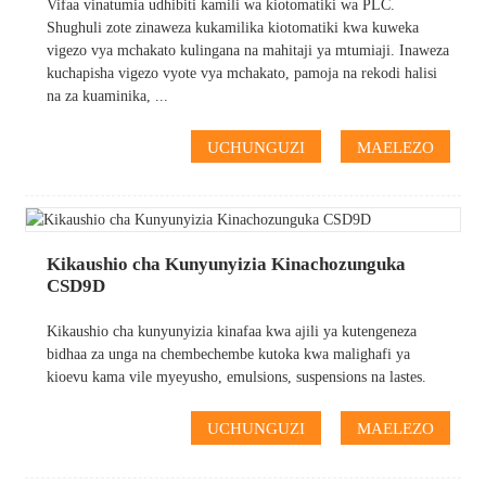
Vifaa vinatumia udhibiti kamili wa kiotomatiki wa PLC.
Shughuli zote zinaweza kukamilika kiotomatiki kwa kuweka
vigezo vya mchakato kulingana na mahitaji ya mtumiaji. Inaweza
kuchapisha vigezo vyote vya mchakato, pamoja na rekodi halisi
na za kuaminika, ...
UCHUNGUZI
MAELEZO
Kikaushio cha Kunyunyizia Kinachozunguka
CSD9D
Kikaushio cha kunyunyizia kinafaa kwa ajili ya kutengeneza
bidhaa za unga na chembechembe kutoka kwa malighafi ya
kioevu kama vile myeyusho, emulsions, suspensions na lastes.
UCHUNGUZI
MAELEZO