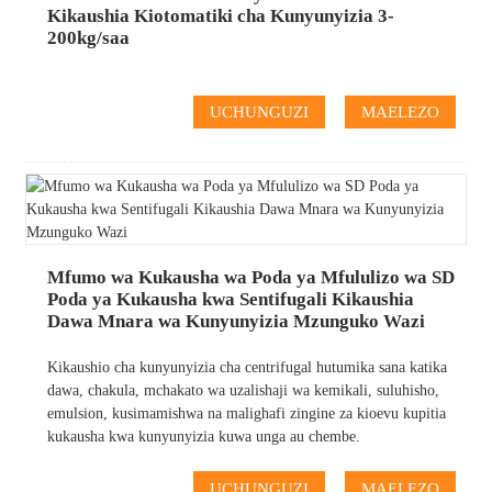
Kikaushia Kiotomatiki cha Kunyunyizia 3-
200kg/saa
UCHUNGUZI
MAELEZO
Mfumo wa Kukausha wa Poda ya Mfululizo wa SD
Poda ya Kukausha kwa Sentifugali Kikaushia
Dawa Mnara wa Kunyunyizia Mzunguko Wazi
Kikaushio cha kunyunyizia cha centrifugal hutumika sana katika
dawa, chakula, mchakato wa uzalishaji wa kemikali, suluhisho,
emulsion, kusimamishwa na malighafi zingine za kioevu kupitia
kukausha kwa kunyunyizia kuwa unga au chembe.
UCHUNGUZI
MAELEZO