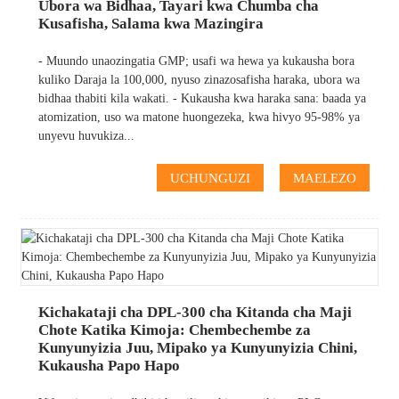
Ubora wa Bidhaa, Tayari kwa Chumba cha
Kusafisha, Salama kwa Mazingira
- Muundo unaozingatia GMP; usafi wa hewa ya kukausha bora
kuliko Daraja la 100,000, nyuso zinazosafisha haraka, ubora wa
bidhaa thabiti kila wakati. - Kukausha kwa haraka sana: baada ya
atomization, uso wa matone huongezeka, kwa hivyo 95-98% ya
unyevu huvukiza...
UCHUNGUZI
MAELEZO
Kichakataji cha DPL-300 cha Kitanda cha Maji
Chote Katika Kimoja: Chembechembe za
Kunyunyizia Juu, Mipako ya Kunyunyizia Chini,
Kukausha Papo Hapo