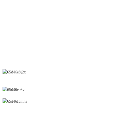
Mstari wa OEB
Chembechembe za Maji
Kikaushia Dawa
Suppository
WASILIANA NASI
Nambari 28 Barabara ya Chunfeng, Eneo la Maendeleo ya Kiuchumi
na Kiteknolojia, Jiji la Yichun, Mkoa wa Jiangxi, Uchina
0086-795-2196639
sales@wonsen.cn
JIANDIKISHE