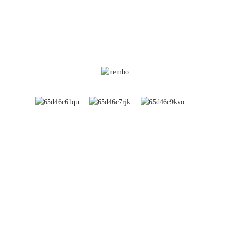
TAARIFA
Kuhusu Sisi
Maonyesho ya Kimataifa
Ziara ya Kiwanda