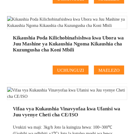
Kikaushia Poda Kilichobinafsishwa kwa Ubora wa
Juu Mashine ya Kukaushia Ngoma Kikaushia cha
Kuzungusha cha Koni Mbili
UCHUNGUZI
MAELEZO
Vifaa vya Kukaushia Vinavyofaa kwa Ufanisi wa
Juu vyenye Cheti cha CE/ISO
Uvukizi wa maji: 3kg/h Joto la kuingiza hewa: 100~300℃
(Usahihi wa udhibiti ±1℃) Joto la kutolea moshi wa hewa: