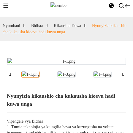
Nyumbani
Bidhaa
Kikaushia Dawa
Nyunyizia kikaushio
cha kukausha kioevu hadi kuwa unga
Nyunyizia kikaushio cha kukausha kioevu hadi
kuwa unga
Vipengele vya Bidhaa:
1. Tumia teknolojia ya kuingilia hewa ya kuzungusha na volute
inayoweza kurekebishwa ili kuhakikisha usambazaji sawa wa vifaa na