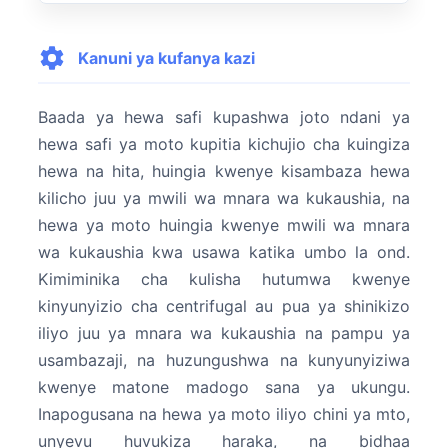
Kanuni ya kufanya kazi
Baada ya hewa safi kupashwa joto ndani ya
hewa safi ya moto kupitia kichujio cha kuingiza
hewa na hita, huingia kwenye kisambaza hewa
kilicho juu ya mwili wa mnara wa kukaushia, na
hewa ya moto huingia kwenye mwili wa mnara
wa kukaushia kwa usawa katika umbo la ond.
Kimiminika cha kulisha hutumwa kwenye
kinyunyizio cha centrifugal au pua ya shinikizo
iliyo juu ya mnara wa kukaushia na pampu ya
usambazaji, na huzungushwa na kunyunyiziwa
kwenye matone madogo sana ya ukungu.
Inapogusana na hewa ya moto iliyo chini ya mto,
unyevu huvukiza haraka, na bidhaa