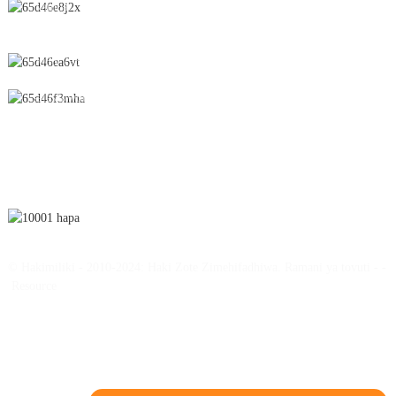
Nambari 28 Barabara ya Chunfeng, Eneo la Maendeleo ya Kiuchumi
na Kiteknolojia, Jiji la Yichun, Mkoa wa Jiangxi, Uchina
0086-795-2196639
sales@wonsen.cn
JIANDIKISHE
© Hakimiliki - 2010-2024: Haki Zote Zimehifadhiwa.
Ramani ya tovuti
-
-
Resource