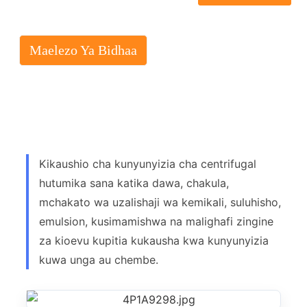
Maelezo Ya Bidhaa
Kikaushio cha kunyunyizia cha centrifugal
hutumika sana katika dawa, chakula,
mchakato wa uzalishaji wa kemikali, suluhisho,
emulsion, kusimamishwa na malighafi zingine
za kioevu kupitia kukausha kwa kunyunyizia
kuwa unga au chembe.