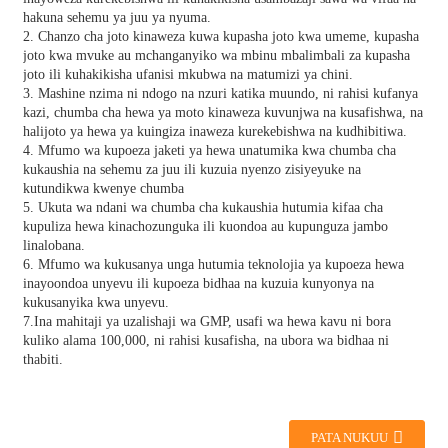
hakuna sehemu ya juu ya nyuma.
2. Chanzo cha joto kinaweza kuwa kupasha joto kwa umeme, kupasha
joto kwa mvuke au mchanganyiko wa mbinu mbalimbali za kupasha
joto ili kuhakikisha ufanisi mkubwa na matumizi ya chini.
3. Mashine nzima ni ndogo na nzuri katika muundo, ni rahisi kufanya
kazi, chumba cha hewa ya moto kinaweza kuvunjwa na kusafishwa, na
halijoto ya hewa ya kuingiza inaweza kurekebishwa na kudhibitiwa.
4. Mfumo wa kupoeza jaketi ya hewa unatumika kwa chumba cha
kukaushia na sehemu za juu ili kuzuia nyenzo zisiyeyuke na
kutundikwa kwenye chumba
5. Ukuta wa ndani wa chumba cha kukaushia hutumia kifaa cha
kupuliza hewa kinachozunguka ili kuondoa au kupunguza jambo
linalobana.
6. Mfumo wa kukusanya unga hutumia teknolojia ya kupoeza hewa
inayoondoa unyevu ili kupoeza bidhaa na kuzuia kunyonya na
kukusanyika kwa unyevu.
7.Ina mahitaji ya uzalishaji wa GMP, usafi wa hewa kavu ni bora
kuliko alama 100,000, ni rahisi kusafisha, na ubora wa bidhaa ni
thabiti.
PATA NUKUU