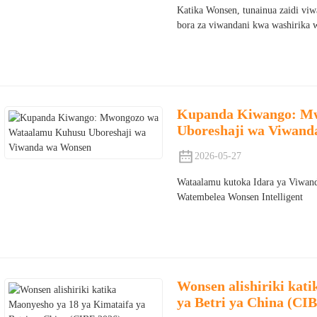
Katika Wonsen, tunainua zaidi viw
bora za viwandani kwa washirika w
Kupanda Kiwango: M
Uboreshaji wa Viwand
2026-05-27
Wataalamu kutoka Idara ya Viwand
Watembelea Wonsen Intelligent
Wonsen alishiriki kat
ya Betri ya China (CIB