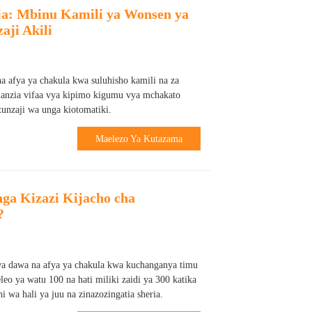
ja: Mbinu Kamili ya Wonsen ya
aji Akili
 afya ya chakula kwa suluhisho kamili na za
uanzia vifaa vya kipimo kigumu vya mchakato
unzaji wa unga kiotomatiki.
Maelezo Ya Kutazama
enga Kizazi Kijacho cha
?
wa dawa na afya ya chakula kwa kuchanganya timu
eo ya watu 100 na hati miliki zaidi ya 300 katika
hi wa hali ya juu na zinazozingatia sheria.