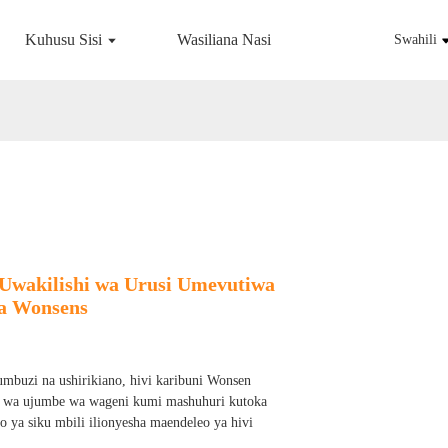
Kuhusu Sisi
Wasiliana Nasi
Swahili
 Uwakilishi wa Urusi Umevutiwa
ya Wonsens
mbuzi na ushirikiano, hivi karibuni Wonsen
i wa ujumbe wa wageni kumi mashuhuri kutoka
o ya siku mbili ilionyesha maendeleo ya hivi