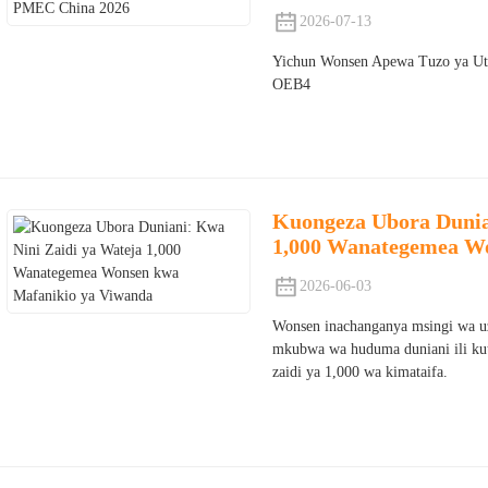
2026-07-13
Yichun Wonsen Apewa Tuzo ya Ut
OEB4
Kuongeza Ubora Dunia
1,000 Wanategemea Wo
2026-06-03
Wonsen inachanganya msingi wa uz
mkubwa wa huduma duniani ili kut
zaidi ya 1,000 wa kimataifa.