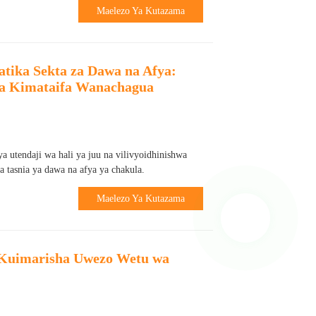
Maelezo Ya Kutazama
tika Sekta za Dawa na Afya:
wa Kimataifa Wanachagua
a utendaji wa hali ya juu na vilivyoidhinishwa
a tasnia ya dawa na afya ya chakula.
Maelezo Ya Kutazama
 Kuimarisha Uwezo Wetu wa