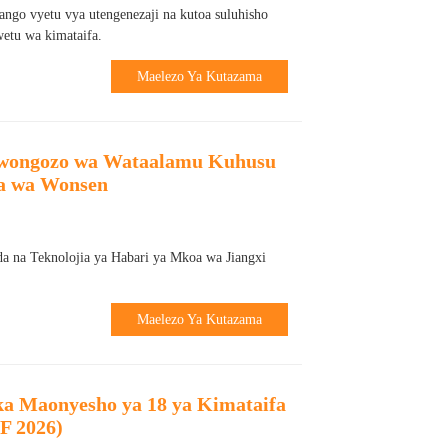
ango vyetu vya utengenezaji na kutoa suluhisho
etu wa kimataifa.
Maelezo Ya Kutazama
wongozo wa Wataalamu Kuhusu
a wa Wonsen
a na Teknolojia ya Habari ya Mkoa wa Jiangxi
Maelezo Ya Kutazama
ika Maonyesho ya 18 ya Kimataifa
F 2026)