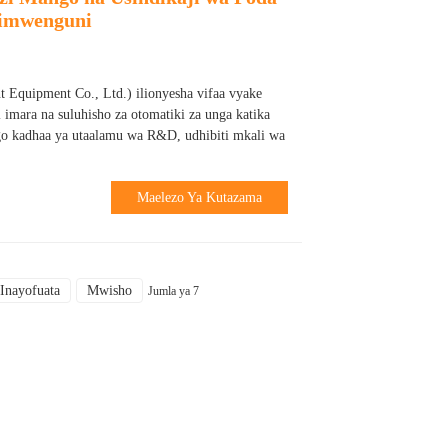
limwenguni
 Equipment Co., Ltd.) ilionyesha vifaa vyake
 imara na suluhisho za otomatiki za unga katika
 kadhaa ya utaalamu wa R&D, udhibiti mkali wa
Maelezo Ya Kutazama
Inayofuata
Mwisho
Jumla ya 7