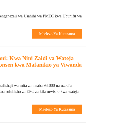
engenezaji wa Usahihi wa PMEC kwa Ubunifu wa
Maelezo Ya Kutazama
ni: Kwa Nini Zaidi ya Wateja
nsen kwa Mafanikio ya Viwanda
alishaji wa mita za mraba 93,000 na uzoefu
oa suluhisho za EPC za kila mwisho kwa wateja
Maelezo Ya Kutazama