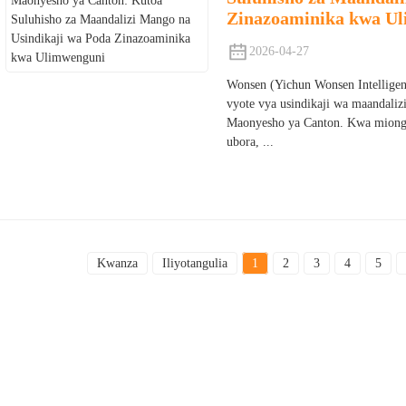
Zinazoaminika kwa U
2026-04-27
Wonsen (Yichun Wonsen Intelligent
vyote vya usindikaji wa maandalizi
Maonyesho ya Canton. Kwa miongo
ubora, ...
Kwanza
Iliyotangulia
1
2
3
4
5