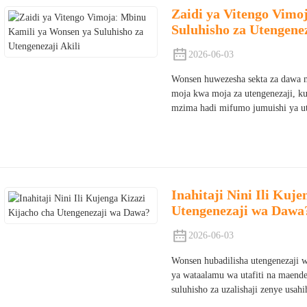
Zaidi ya Vitengo Vimo
Suluhisho za Utengenez
2026-06-03
Wonsen huwezesha sekta za dawa na
moja kwa moja za utengenezaji, k
mzima hadi mifumo jumuishi ya ut
Inahitaji Nini Ili Kuj
Utengenezaji wa Dawa
2026-06-03
Wonsen hubadilisha utengenezaji 
ya wataalamu wa utafiti na maendel
suluhisho za uzalishaji zenye usahi