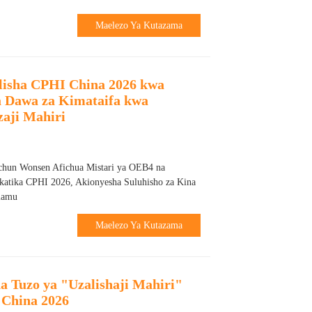
Maelezo Ya Kutazama
isha CPHI China 2026 kwa
a Dawa za Kimataifa kwa
zaji Mahiri
chun Wonsen Afichua Mistari ya OEB4 na
 katika CPHI 2026, Akionyesha Suluhisho za Kina
alamu
Maelezo Ya Kutazama
 Tuzo ya "Uzalishaji Mahiri"
China 2026