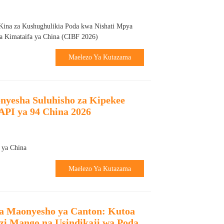
Kina za Kushughulikia Poda kwa Nishati Mpya
ya Kimataifa ya China (CIBF 2026)
Maelezo Ya Kutazama
onyesha Suluhisho za Kipekee
API ya 94 China 2026
4 ya China
Maelezo Ya Kutazama
a Maonyesho ya Canton: Kutoa
zi Mango na Usindikaji wa Poda