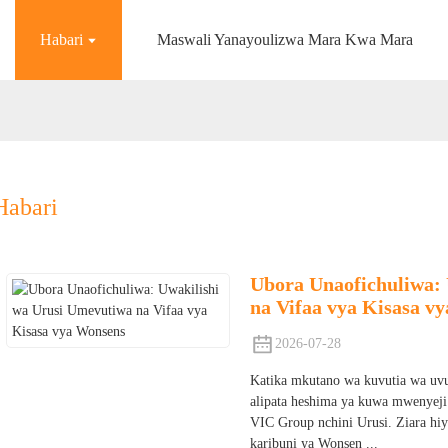
Habari
Maswali Yanayoulizwa Mara Kwa Mara
Habari
Ubora Unaofichuliwa:
na Vifaa vya Kisasa v
2026-07-28
Katika mkutano wa kuvutia wa uvu
alipata heshima ya kuwa mwenyej
VIC Group nchini Urusi. Ziara hiy
karibuni ya Wonsen ...