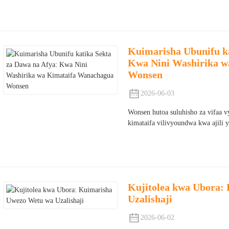
Kuimarisha Ubunifu ka
Kwa Nini Washirika 
Wonsen
2026-06-03
Wonsen hutoa suluhisho za vifaa vy
kimataifa vilivyoundwa kwa ajili y
Kujitolea kwa Ubora:
Uzalishaji
2026-06-02