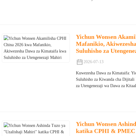
Yichun Wonsen Akamil
Mafanikio, Akiwezesh
Suluhisho za Utengene
2026-07-13
Kuwezesha Dawa za Kimataifa: Yi
Suluhisho za Kiwanda cha Dijitali
za Utengenezaji wa Dawa za Kita
Yichun Wonsen Ashinda
katika CPHI & PMEC 