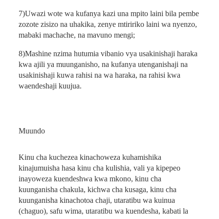
7)
Uwazi wote wa kufanya kazi una mpito laini bila pembe
zozote zisizo na uhakika, zenye mtiririko laini wa nyenzo,
mabaki machache, na mavuno mengi;
8)
Mashine nzima hutumia vibanio vya usakinishaji haraka
kwa ajili ya muunganisho, na kufanya utenganishaji na
usakinishaji kuwa rahisi na wa haraka, na rahisi kwa
waendeshaji kuujua.
Muundo
Kinu cha kuchezea kinachoweza kuhamishika
kinajumuisha hasa kinu cha kulishia, vali ya kipepeo
inayoweza kuendeshwa kwa mkono, kinu cha
kuunganisha chakula, kichwa cha kusaga, kinu cha
kuunganisha kinachotoa chaji, utaratibu wa kuinua
(chaguo), safu wima, utaratibu wa kuendesha, kabati la