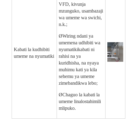
VFD, kivunja
mzunguko, usambazaji
wa umeme wa swichi,
n.k.;
Ø
Wiring ndani ya
umeme
na udhibiti wa
Kabati la kudhibiti
nyumatiki
kabati ni
umeme na nyumatiki
rahisi na ya
kuridhisha, na nyaya
muhimu kati ya kila
sehemu ya umeme
zimebandikwa lebo;
Ø
Chaguo la kabati la
umeme linalostahimili
mlipuko
.