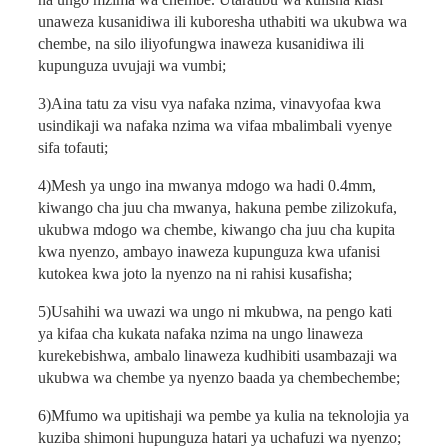
unaweza kusanidiwa ili kuboresha uthabiti wa ukubwa wa
chembe, na silo iliyofungwa inaweza kusanidiwa ili
kupunguza uvujaji wa vumbi;
3)
Aina tatu za visu vya nafaka nzima, vinavyofaa kwa
usindikaji wa nafaka nzima wa vifaa mbalimbali vyenye
sifa tofauti;
4)
Mesh ya ungo ina mwanya mdogo wa hadi 0.4mm,
kiwango cha juu cha mwanya, hakuna pembe zilizokufa,
ukubwa mdogo wa chembe, kiwango cha juu cha kupita
kwa nyenzo, ambayo inaweza kupunguza kwa ufanisi
kutokea kwa joto la nyenzo na ni rahisi kusafisha;
5)
Usahihi wa uwazi wa ungo ni mkubwa, na pengo kati
ya kifaa cha kukata nafaka nzima na ungo linaweza
kurekebishwa, ambalo linaweza kudhibiti usambazaji wa
ukubwa wa chembe ya nyenzo baada ya chembechembe;
6)
Mfumo wa upitishaji wa pembe ya kulia na teknolojia ya
kuziba shimoni hupunguza hatari ya uchafuzi wa nyenzo;