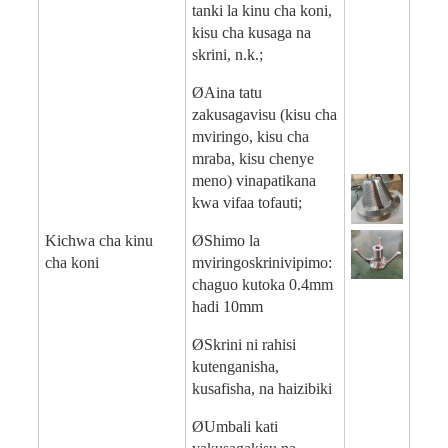
tanki la kinu cha koni,
kisu cha kusaga na
skrini, n.k.;
Ø
Aina tatu
za
kusaga
visu (kisu cha
mviringo, kisu cha
mraba, kisu chenye
meno) vinapatikana
kwa vifaa tofauti;
Kichwa cha kinu
Ø
Shimo la
cha koni
mviringo
skrini
vipimo:
chaguo kutoka 0.4mm
hadi 10mm
Ø
Skrini ni rahisi
kutenganisha,
kusafisha, na haizibiki
Ø
Umbali kati