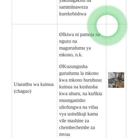
ya
kusaga
kisu na
s
amini
inaweza
kurekebishwa
Ø
Ikiwa ni pamoja na
nguzo na
magurudumu ya
mkono, n.k.
Ø
Kuzungusha
gurudumu la mkono
kwa mkono huruhusu
Utaratibu wa kuinua
kuinua na kushusha
(chaguo)
kwa uhuru, na kufikia
muunganisho
uliofungwa na vifaa
vya usindikaji kama
vile mashine za
chembechembe za
mvua