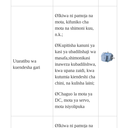
Ø
Ikiwa ni pamoja na
mota, kifuniko cha
mota na shimoni kuu,
n.k.;
Ø
Kupitisha kanuni ya
kasi ya ubadilishaji wa
masafa,
shimoni
kasi
Utaratibu wa
inaweza kubadilishwa,
kuendesha gari
kwa upana zaidi, kwa
kutumia kiendeshi cha
chini, na kulisha laini;
Ø
Chaguo la mota ya
DC, mota ya servo,
mota isiyolipuka
Ø
Ikiwa ni pamoja na