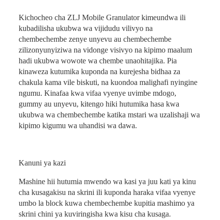
Kichocheo cha ZLJ Mobile Granulator kimeundwa ili
kubadilisha ukubwa wa vijidudu vilivyo na
chembechembe zenye unyevu au chembechembe
zilizonyunyiziwa na vidonge visivyo na kipimo maalum
hadi ukubwa wowote wa chembe unaohitajika. Pia
kinaweza kutumika kuponda na kurejesha bidhaa za
chakula kama vile biskuti, na kuondoa malighafi nyingine
ngumu. Kinafaa kwa vifaa vyenye uvimbe mdogo,
gummy au unyevu, kitengo hiki hutumika hasa kwa
ukubwa wa chembechembe katika mstari wa uzalishaji wa
kipimo kigumu wa uhandisi wa dawa.
Kanuni ya kazi
Mashine hii hutumia mwendo wa kasi ya juu kati ya kinu
cha kusaga
kisu na skrini ili kuponda haraka vifaa vyenye
umbo la block kuwa chembechembe kupitia mashimo ya
skrini chini ya kuviringisha kwa kisu cha kusaga.