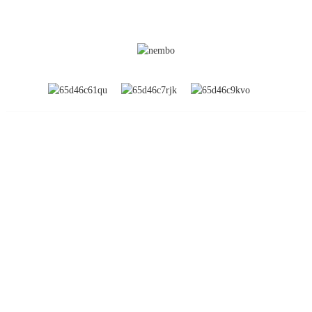
TAARIFA
Kuhusu Sisi
Maonyesho ya Kimataifa
Ziara ya Kiwanda
Wasiliana Nasi
Maswali Yanayoulizwa Mara kwa Mara