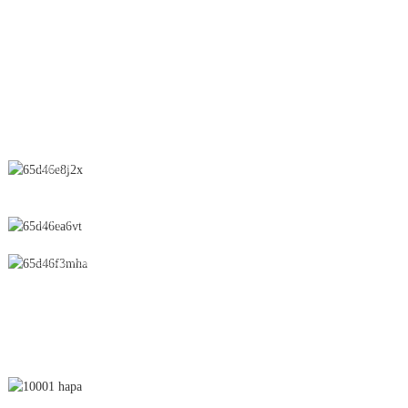
Kikaushia Dawa
Suppository
WASILIANA NASI
Nambari 28 Barabara ya Chunfeng, Eneo la Maendeleo ya Kiuchumi
na Kiteknolojia, Jiji la Yichun, Mkoa wa Jiangxi, Uchina
0086-795-2196639
sales@wonsen.cn
JIANDIKISHE