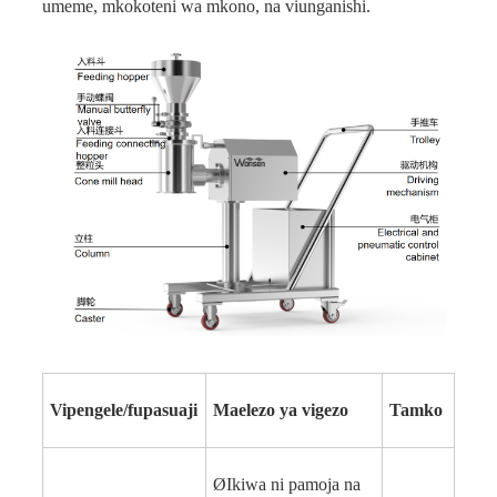
umeme, mkokoteni wa mkono, na viunganishi.
Vipengele/
f
upasuaji
Maelezo ya vigezo
Tamko
Ø
Ikiwa ni pamoja na