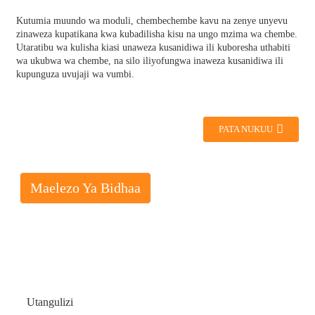
Kutumia muundo wa moduli, chembechembe kavu na zenye unyevu
zinaweza kupatikana kwa kubadilisha kisu na ungo mzima wa chembe.
Utaratibu wa kulisha kiasi unaweza kusanidiwa ili kuboresha uthabiti
wa ukubwa wa chembe, na silo iliyofungwa inaweza kusanidiwa ili
kupunguza uvujaji wa vumbi.
PATA NUKUU
Maelezo Ya Bidhaa
Utangulizi