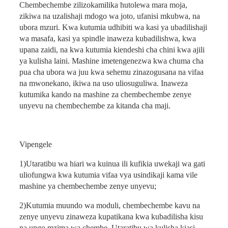
Chembechembe zilizokamilika hutolewa mara moja,
zikiwa na uzalishaji mdogo wa joto, ufanisi mkubwa, na
ubora mzuri. Kwa kutumia udhibiti wa kasi ya ubadilishaji
wa masafa, kasi ya spindle inaweza kubadilishwa, kwa
upana zaidi, na kwa kutumia kiendeshi cha chini kwa ajili
ya kulisha laini. Mashine imetengenezwa kwa chuma cha
pua cha ubora wa juu kwa sehemu zinazogusana na vifaa
na mwonekano, ikiwa na uso uliosuguliwa. Inaweza
kutumika kando na mashine za chembechembe zenye
unyevu na chembechembe za kitanda cha maji.
Vipengele
1)
Utaratibu wa hiari wa kuinua ili kufikia uwekaji wa gati
uliofungwa kwa kutumia vifaa vya usindikaji kama vile
mashine ya chembechembe zenye unyevu;
2)
Kutumia muundo wa moduli, chembechembe kavu na
zenye unyevu zinaweza kupatikana kwa kubadilisha kisu
na ungo mzima wa chembe. Utaratibu wa kulisha kiasi