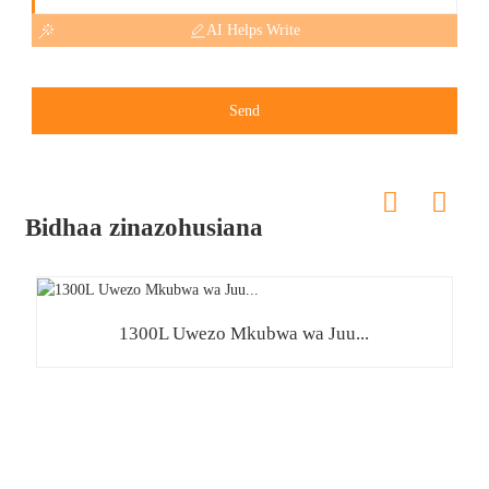
AI Helps Write
Send
Bidhaa zinazohusiana
o
1300L Uwezo Mkubwa wa Juu...