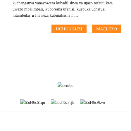
kuchanganya yanayoweza kubadilishwa ya ujazo tofauti kwa
uwezo mbalimbali, kuboresha ufanisi, kuepuka uchafuzi
mtambuka ▲Inaweza kubinafsisha m...
UCHUNGUZI
MAELEZO
TAARIFA