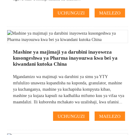
UCHUNGUZI
MAELEZO
Mashine ya majimaji ya darubini inayoweza
kusongeshwa ya Pharma inayouzwa kwa bei ya
kiwandani kutoka China
Mgandamizo wa majimaji wa darubini ya simu ya YTY
mfululizo unaweza kupandisha na kuponda, granulator, mashine
ya kuchanganya, mashine ya kuchapisha kompyuta kibao,
mashine ya kujaza kapsuli na kadhalika mifumo kuu ya vifaa vya
maandalizi. Ili kuboresha mchakato wa uzalishaji, kwa ufanisi...
UCHUNGUZI
MAELEZO