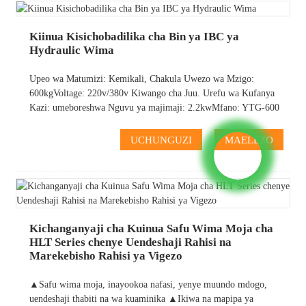
Kiinua Kisichobadilika cha Bin ya IBC ya
Hydraulic Wima
Upeo wa Matumizi: Kemikali, Chakula Uwezo wa Mzigo:
600kgVoltage: 220v/380v Kiwango cha Juu. Urefu wa Kufanya
Kazi: umeboreshwa Nguvu ya majimaji: 2.2kwMfano: YTG-600
UCHUNGUZI
MAELEZO
Kichanganyaji cha Kuinua Safu Wima Moja cha
HLT Series chenye Uendeshaji Rahisi na
Marekebisho Rahisi ya Vigezo
▲Safu wima moja, inayookoa nafasi, yenye muundo mdogo,
uendeshaji thabiti na wa kuaminika ▲Ikiwa na mapipa ya