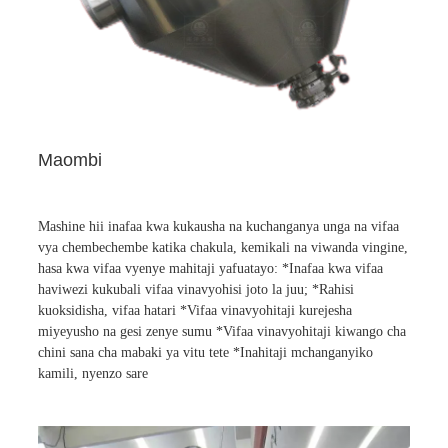
Maombi
Mashine hii inafaa kwa kukausha na kuchanganya unga na vifaa
vya chembechembe katika chakula, kemikali na viwanda vingine,
hasa kwa vifaa vyenye mahitaji yafuatayo: *Inafaa kwa vifaa
haviwezi kukubali vifaa vinavyohisi joto la juu; *Rahisi
kuoksidisha, vifaa hatari *Vifaa vinavyohitaji kurejesha
miyeyusho na gesi zenye sumu *Vifaa vinavyohitaji kiwango cha
chini sana cha mabaki ya vitu tete *Inahitaji mchanganyiko
kamili, nyenzo sare