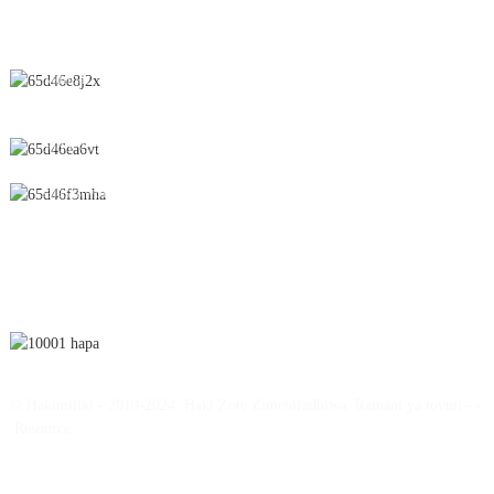
WASILIANA NASI
Nambari 28 Barabara ya Chunfeng, Eneo la Maendeleo ya Kiuchumi
na Kiteknolojia, Jiji la Yichun, Mkoa wa Jiangxi, Uchina
0086-795-2196639
sales@wonsen.cn
JIANDIKISHE
© Hakimiliki - 2010-2024: Haki Zote Zimehifadhiwa.
Ramani ya tovuti
-
-
Resource