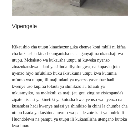
Vipengele
Kikaushio cha utupu kinachozunguka chenye koni mbili ni kifaa
cha kukaushia kinachounganisha uchanganyaji na ukaushaji wa
utupu. Mchakato wa kukausha utupu ni kuweka nyenzo
zinazokaushwa ndani ya silinda iliyofungwa, na kupasha joto
nyenzo hiyo mfululizo huku ikisukuma utupu kwa kutumia
mfumo wa utupu, ili maji ndani ya nyenzo yasambae hadi
kwenye uso kupitia tofauti ya shinikizo au tofauti ya
mkusanyiko, na molekuli za maji (au gesi zingine zisizoganda)
zipate nishati ya kinetiki ya kutosha kwenye uso wa nyenzo na
kusambaa hadi kwenye nafasi ya shinikizo la chini la chumba cha
utupu baada ya kushinda mvuto wa pande zote kati ya molekuli.
Huondolewa na pampu ya utupu ili kukamilisha utengano kutoka
kwa imara.