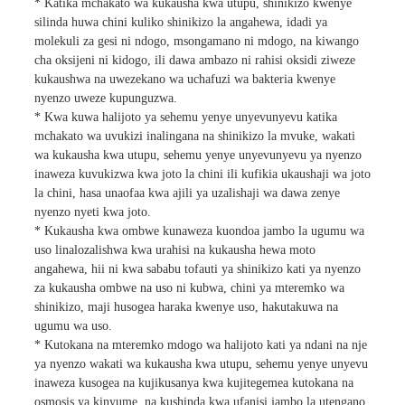
* Katika mchakato wa kukausha kwa utupu, shinikizo kwenye
silinda huwa chini kuliko shinikizo la angahewa, idadi ya
molekuli za gesi ni ndogo, msongamano ni mdogo, na kiwango
cha oksijeni ni kidogo, ili dawa ambazo ni rahisi oksidi ziweze
kukaushwa na uwezekano wa uchafuzi wa bakteria kwenye
nyenzo uweze kupunguzwa.
* Kwa kuwa halijoto ya sehemu yenye unyevunyevu katika
mchakato wa uvukizi inalingana na shinikizo la mvuke, wakati
wa kukausha kwa utupu, sehemu yenye unyevunyevu ya nyenzo
inaweza kuvukizwa kwa joto la chini ili kufikia ukaushaji wa joto
la chini, hasa unaofaa kwa ajili ya uzalishaji wa dawa zenye
nyenzo nyeti kwa joto.
* Kukausha kwa ombwe kunaweza kuondoa jambo la ugumu wa
uso linalozalishwa kwa urahisi na kukausha hewa moto
angahewa, hii ni kwa sababu tofauti ya shinikizo kati ya nyenzo
za kukausha ombwe na uso ni kubwa, chini ya mteremko wa
shinikizo, maji husogea haraka kwenye uso, hakutakuwa na
ugumu wa uso.
* Kutokana na mteremko mdogo wa halijoto kati ya ndani na nje
ya nyenzo wakati wa kukausha kwa utupu, sehemu yenye unyevu
inaweza kusogea na kujikusanya kwa kujitegemea kutokana na
osmosis ya kinyume, na kushinda kwa ufanisi jambo la utengano