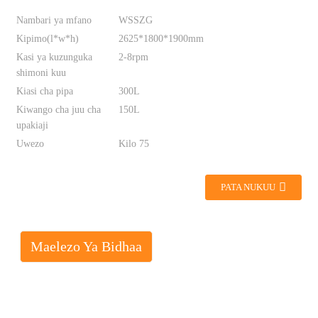
Nambari ya mfano
WSSZG
Kipimo(l*w*h)
2625*1800*1900mm
Kasi ya kuzunguka
2-8rpm
shimoni kuu
Kiasi cha pipa
300L
Kiwango cha juu cha
150L
upakiaji
Uwezo
Kilo 75
PATA NUKUU
Maelezo Ya Bidhaa